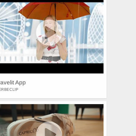
ravelit App
ERBECLIP